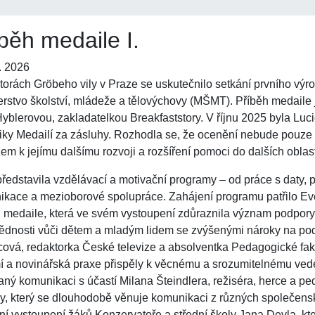
běh medaile I.
. 2026
torách Gröbeho vily v Praze se uskutečnilo setkání prvního výro
erstvo školství, mládeže a tělovýchovy (MŠMT). Příběh medail
Hyblerovou, zakladatelkou Breakfaststory. V říjnu 2025 byla 
iky Medailí za zásluhy. Rozhodla se, že ocenění nebude pouz
em k jejímu dalšímu rozvoji a rozšíření pomoci do dalších oblast
ředstavila vzdělávací a motivační programy – od práce s daty, 
kace a mezioborové spolupráce. Zahájení programu patřilo Evě
 medaile, která ve svém vystoupení zdůraznila význam podpory 
dnosti vůči dětem a mladým lidem se zvýšenými nároky na po
ová, redaktorka České televize a absolventka Pedagogické faku
 a novinářská praxe přispěly k věcnému a srozumitelnému vede
ný komunikaci s účastí Milana Šteindlera, režiséra, herce a p
y, který se dlouhodobě věnuje komunikaci z různých společensk
í vystoupení žáků Konzervatoře a střední školy Jana Deyla, kte