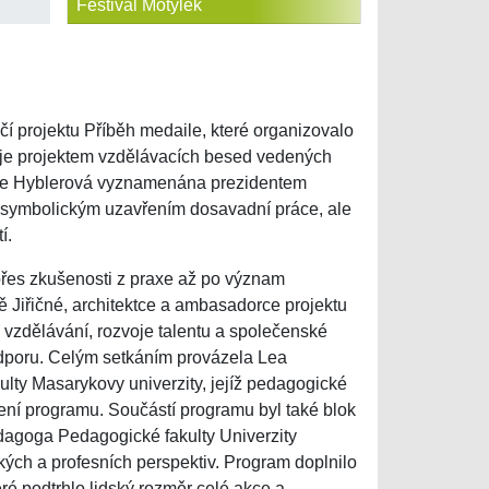
Festival Motýlek
čí projektu Příběh medaile, které organizovalo
e je projektem vzdělávacích besed vedených
Lucie Hyblerová vyznamenána prezidentem
e symbolickým uzavřením dosavadní práce, ale
í.
přes zkušenosti z praxe až po význam
 Jiřičné, architektce a ambasadorce projektu
vzdělávání, rozvoje talentu a společenské
dporu. Celým setkáním provázela Lea
lty Masarykovy univerzity, jejíž pedagogické
ní programu. Součástí programu byl také blok
edagoga Pedagogické fakulty Univerzity
ých a profesních perspektiv. Program doplnilo
ré podtrhlo lidský rozměr celé akce a