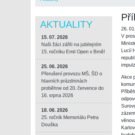
Pří
AKTUALITY
26. 01
V pros
15. 07. 2026
Minist
Naši žáci zářili na jubilejním
Lucií 
15. ročníku Emil Open v Brně!
republ
impulz
25. 06. 2026
Přerušení provozu MŠ, ŠD o
Akce p
hlavních prázdninách
komuni
proběhne od 20. července do
Příběh
16. srpna 2026
odpově
Surovc
18. 06. 2026
zázemí
25. ročník Memoriálu Petra
věnova
Douška
Karlov
hudebn