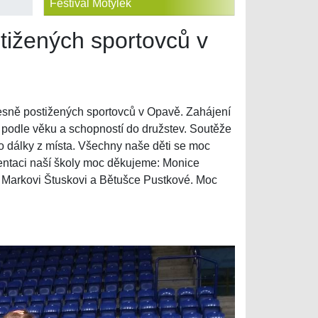
Festival Motýlek
tižených sportovců v
lesně postižených sportovců v Opavě. Zahájení
 podle věku a schopností do družstev. Soutěže
do dálky z místa. Všechny naše děti se moc
zentaci naší školy moc děkujeme: Monice
 Markovi Štuskovi a Bětušce Pustkové. Moc