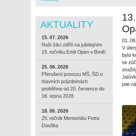
13.
AKTUALITY
Op
15. 07. 2026
01. 06
Naši žáci zářili na jubilejním
V úter
15. ročníku Emil Open v Brně!
bylo k
se zúč
25. 06. 2026
snažil
Přerušení provozu MŠ, ŠD o
Jalůvk
hlavních prázdninách
jste n
proběhne od 20. července do
16. srpna 2026
18. 06. 2026
25. ročník Memoriálu Petra
Douška