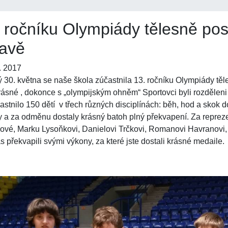
 ročníku Olympiády tělesně pos
avě
. 2017
ý 30. května se naše škola zúčastnila 13. ročníku Olympiády tě
rásné , dokonce s „olympijským ohněm“ Sportovci byli rozděleni
astnilo 150 dětí v třech různých disciplínách: běh, hod a skok 
y a za odměnu dostaly krásný batoh plný překvapení. Za repre
ové, Marku Lysoňkovi, Danielovi Trčkovi, Romanovi Havranovi,
ás překvapili svými výkony, za které jste dostali krásné medaile.