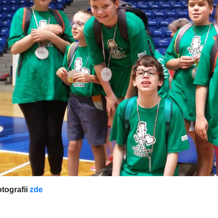
otografii
zde