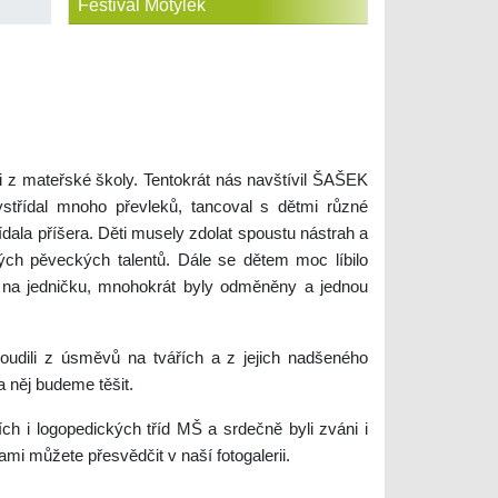
Festival Motýlek
ti z mateřské školy. Tentokrát nás navštívil ŠAŠEK
střídal mnoho převleků, tancoval s dětmi různé
ídala příšera. Děti musely zdolat spoustu nástrah a
ých pěveckých talentů. Dále se dětem moc líbilo
y na jedničku, mnohokrát byly odměněny a jednou
dili z úsměvů na tvářích a z jejich nadšeného
a něj budeme těšit.
ch i logopedických tříd MŠ a srdečně byli zváni i
ami můžete přesvědčit v naší fotogalerii.