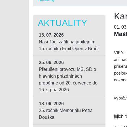
Ka
AKTUALITY
01. 03
Mašk
15. 07. 2026
Naši žáci zářili na jubilejním
15. ročníku Emil Open v Brně!
VIKY. 
animačn
25. 06. 2026
příšer
Přerušení provozu MŠ, ŠD o
poslou
hlavních prázdninách
dokonc
proběhne od 20. července do
16. srpna 2026
vyprávě
18. 06. 2026
25. ročník Memoriálu Petra
jejich 
Douška