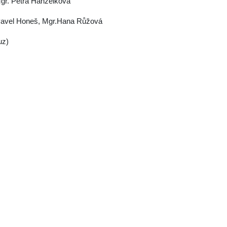
Mgr. Petra Hanzelková
Pavel Honeš, Mgr.Hana Růžová
uz)