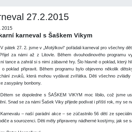
rneval 27.2.2015
. 2015
arní karneval s Šaškem Vikym
V pátek 27. 2. jsme v „Motýlkovi“ pořádali karneval pro všechny dě
Přijel za námi až z Litovle. Během dvouhodinového programu vy
í tance a zahrál si s nimi zábavné hry. Šlo hlavně o poklad, který hl
u o poklad připravit. Během programu bylo objeveno několik dětsk
chání zvuků, která mohou vydávat zvířátka. Děti všechno zvládl
e zasypány bonbony.
Dětem se dopoledne s ŠAŠKEM VIKYM moc líbilo, což jsme usou
ní. Snad se za námi Šašek Viky přijede podívat i příští rok, my se n
Karnevalu – naší parádní akce – se zúčastnilo 56 dětí ze speciální
rodiče a sourozenci. Děti měly připraveny nádherné kostýmy, jak se s